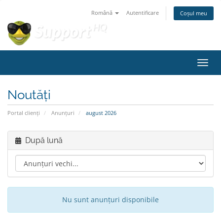
Română
Autentificare
Coșul meu
Navig
Noutăți
Portal clienți
Anunțuri
august 2026
După lună
Nu sunt anunțuri disponibile