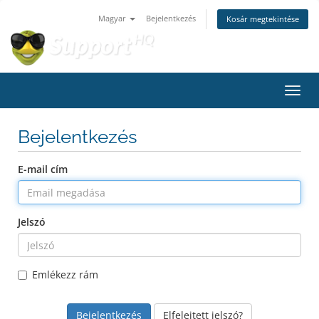
Magyar
Bejelentkezés
Kosár megtekintése
Váltá
Bejelentkezés
E-mail cím
Jelszó
Emlékezz rám
Elfelejtett jelszó?