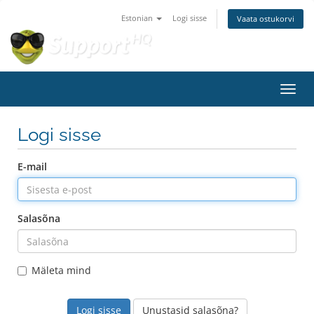
Estonian
Logi sisse
Vaata ostukorvi
Lülit
Logi sisse
E-mail
Salasõna
Mäleta mind
Unustasid salasõna?